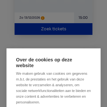
15:00
Zo 13/12/2026
Zoek tickets
Serie A
Over de cookies op deze
website
We maken gebruik van cookies om gegevens
m.b.t. de prestaties en het gebruik van deze
VS
website te verzamelen & analyseren, om
sociale netwerkfunctionaliteiten aan te bieden en
AS ROMA
JUVENTUS
onze content & advertenties te verbeteren en
personaliseren.