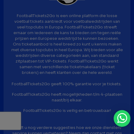
FootballTickets2Go is een online platform die losse
voetbal tickets aanbiedt voor voetbalwedstrijden van
veel topclubs in Europa. FootballTickets2Go streeft
ernaar om iedereen de kans te bieden om tegen reële
prijzen een Europese wedstrijd te kunnen bezoeken.
Ons ticketaanbod is heel breed zo kunt u kennis maken
met diverse topclubs in heel Europa. Wij bieden voor alle
wedstrijden diverse categorieën aan, van standaard
zitplaatsen tot VIP-tickets. FootballTickets2Go werkt
samen met verschillende ticketmakelaars (ticket
brokers) en heeft klanten over de hele wereld.
FootballTickets2Go geeft 100% garantie voor je tickets.
FootballTickets2Go heeft mogelijkheden t/m 4-plaatsen
naast/bij elkaar.
FootballTickets2Go is veilig en betrouwbaar!
Heeft u nog verdere suggesties hoe we onze diensten/
service kunnen verbeteren? Neem dan
contact
met ons